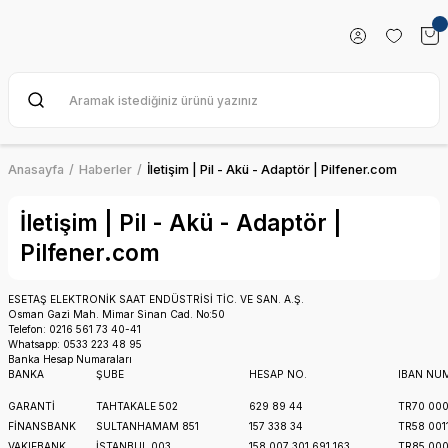
Anasayfa
Haberler
İletişim | Pil - Akü - Adaptör | Pilfener.com
İletişim | Pil - Akü - Adaptör |
Pilfener.com
ESETAŞ ELEKTRONİK SAAT ENDÜSTRİSİ TİC. VE SAN. A.Ş.
Osman Gazi Mah. Mimar Sinan Cad. No:50
Telefon: 0216 561 73 40-41
Whatsapp: 0533 223 48 95
Banka Hesap Numaraları
BANKA
ŞUBE
HESAP NO.
IBAN NU
GARANTİ
TAHTAKALE 502
629 89 44
TR70 000
FİNANSBANK
SULTANHAMAM 851
157 338 34
TR58 001
VAKIFBANK
İSTANBUL 003
158 007 301 691 163
TR85 000