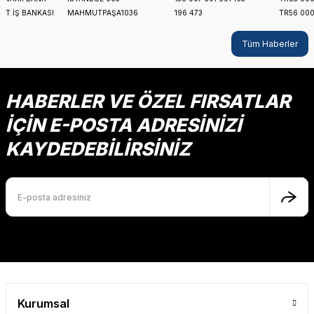
T.İŞ BANKASI
MAHMUTPAŞA1036
196 473
TR56 000
Tüm Haberler
HABERLER VE ÖZEL FIRSATLAR
İÇİN E-POSTA ADRESİNİZİ
KAYDEDEBİLİRSİNİZ
Kurumsal