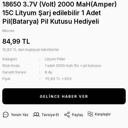
18650 3.7V (Volt) 2000 MaH(Amper)
15C Lityum Şarj edilebilir 1 Adet
Pil(Batarya) Pil Kutusu Hediyeli
Micron
84,99 TL
10,83 TL den başlayan taksitlerle!
Kategori
Lityum Piller
Stok Kodu
1 adet 2000 mah 15c + pil kutusuu
Garanti Süresi
6 Ay
Fiyat
70,83 TL + KDV
GELİNCE HABER VER
Karşılaştır
Yorum Yaz
Tavsiye Et
Paylaş