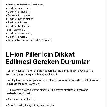
*Profesyonel elektronik ekipman,
*Elektrikli scooterlar,
*Elektrikli el aletleri,
*Taşınabilir cihazlar,
*Elektrikli bahçe aletleri,
*Elektrik motorları,
*Elektrikli bisikletler,
*Şarjlı scooterler,
*Elektrikli el arabaları,
*Elektrikli araçlar,
*Askeri cihazlar ve medikal ürünler vb.
Li-ion Piller İçin Dikkat
Edilmesi Gereken Durumlar
- Li-ion piller yanlış kullanıldığında tehlikeli olabilir, kısa devre veya yanlış
kullanım yangına veya patlamaya yol açabilir
- Yanlışlıkla kısa devre yapmamaya dikkat edin, anahtarla yada metail bir aksam
ile birlikte cebinize koymayın.
- Pili sökmeyin veya deforme etmeyin. Pil deforme olmuşsa atık toplama
merkezlerine gönderin.
- Sıvı temasından kaçının
- Aşırı fiziksel şok veya titreşimden kaçının