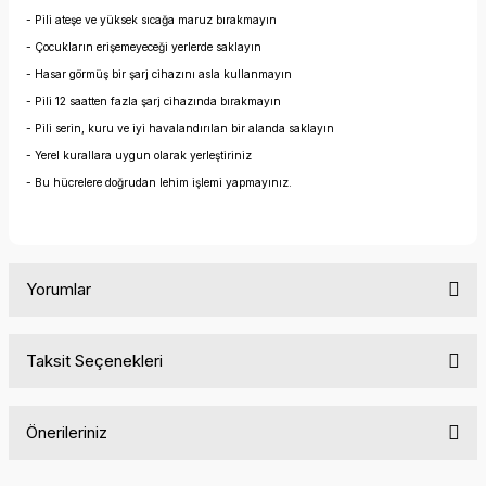
- Pili ateşe ve yüksek sıcağa maruz bırakmayın
- Çocukların erişemeyeceği yerlerde saklayın
- Hasar görmüş bir şarj cihazını asla kullanmayın
- Pili 12 saatten fazla şarj cihazında bırakmayın
- Pili serin, kuru ve iyi havalandırılan bir alanda saklayın
- Yerel kurallara uygun olarak yerleştiriniz
- Bu hücrelere doğrudan lehim işlemi yapmayınız.
Yorumlar
Taksit Seçenekleri
Bu ürüne ilk yorumu siz yapın!
Önerileriniz
Yorum Yaz