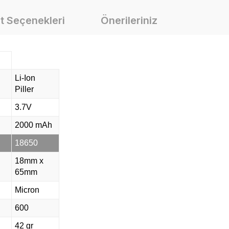
t Seçenekleri
Önerileriniz
Li-Ion
Piller
3.7V
2000 mAh
18650
18mm x
65mm
Micron
600
42 gr