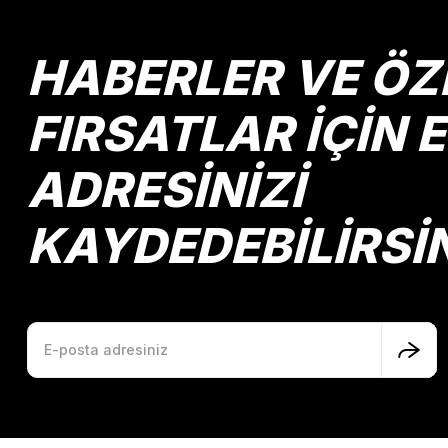
Ürün açıklamasında eksik bilgiler bulunuyor.
Ürün bilgilerinde hatalar bulunuyor.
HABERLER VE ÖZ
Ürün fiyatı diğer sitelerden daha pahalı.
Bu ürüne benzer farklı alternatifler olmalı.
FIRSATLAR İÇİN 
ADRESİNİZİ
KAYDEDEBİLİRSİ