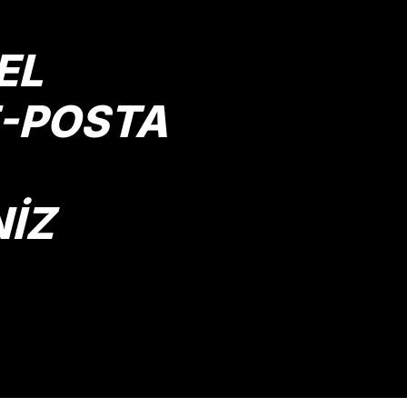
Yorum Yaz
EL
E-POSTA
NİZ
Gönder