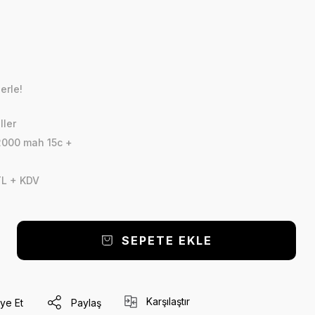
erle!
ller
2000 mah 15c +
TL + KDV
SEPETE EKLE
Karşılaştır
ye Et
Paylaş