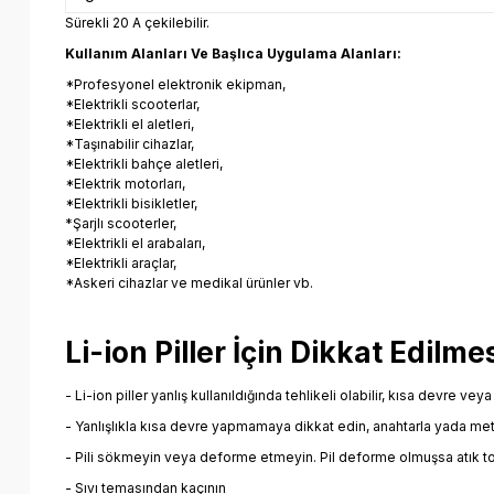
Sürekli 20 A çekilebilir.
Kullanım Alanları Ve Başlıca Uygulama Alanları:
*Profesyonel elektronik ekipman,
*Elektrikli scooterlar,
*Elektrikli el aletleri,
*Taşınabilir cihazlar,
*Elektrikli bahçe aletleri,
*Elektrik motorları,
*Elektrikli bisikletler,
*Şarjlı scooterler,
*Elektrikli el arabaları,
*Elektrikli araçlar,
*Askeri cihazlar ve medikal ürünler vb.
Li-ion Piller İçin Dikkat Edil
- Li-ion piller yanlış kullanıldığında tehlikeli olabilir, kısa devre v
- Yanlışlıkla kısa devre yapmamaya dikkat edin, anahtarla yada meta
- Pili sökmeyin veya deforme etmeyin. Pil deforme olmuşsa atık 
- Sıvı temasından kaçının