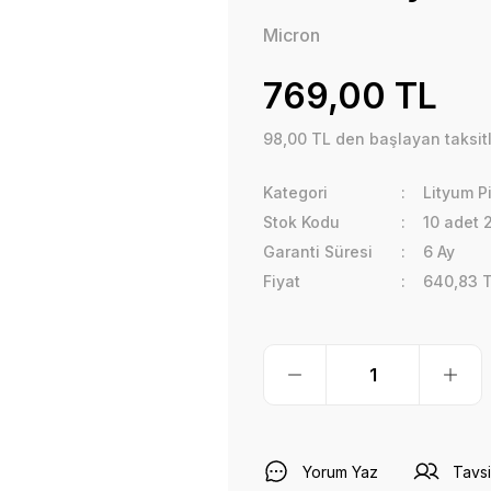
Micron
769,00 TL
98,00 TL den başlayan taksitl
Kategori
Lityum Pi
Stok Kodu
10 adet 
Garanti Süresi
6 Ay
Fiyat
640,83 
Yorum Yaz
Tavsi