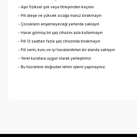
- Aşırı fiziksel şok veya titreşimden kaçının
- Pili ateşe ve yüksek sıcağa maruz bırakmayın
- Çocukların erişemeyeceği yerlerde saklayın
- Hasar görmüş bir şarj cihazını asla kullanmayın
- Pili 12 saatten fazla şarj cihazında bırakmayın
- Pili serin, kuru ve iyi havalandırılan bir alanda saklayın
- Yerel kurallara uygun olarak yerleştiriniz
- Bu hücrelere doğrudan lehim işlemi yapmayınız.
Bu ürünün fiyat bilgisi, resim, ürün açıklamalarında ve diğer k
Görüş ve önerileriniz için teşekkür ederiz.
Ürün resmi kalitesiz, bozuk veya görüntülenemiyor.