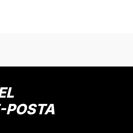
onularda yetersiz gördüğünüz noktaları öneri formunu kullanarak tarafımız
Bu ürüne ilk yorumu siz yapın!
Yorum Yaz
EL
E-POSTA