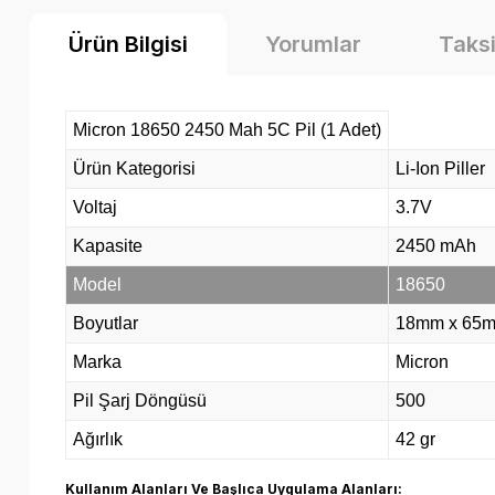
Ürün Bilgisi
Yorumlar
Taksi
Micron 18650 2450 Mah 5C Pil (1 Adet)
Ürün Kategorisi
Li-Ion Piller
Voltaj
3.7V
Kapasite
2450 mAh
Model
18650
Boyutlar
18mm x 65
Marka
Micron
Pil Şarj Döngüsü
500
Ağırlık
42 gr
Kullanım Alanları Ve Başlıca Uygulama Alanları: