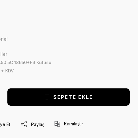
rle!
ller
450 5C 18650+Pil Kutusu
 + KDV
SEPETE EKLE
Karşılaştır
ye Et
Paylaş