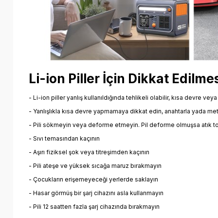
Li-ion Piller İçin Dikkat Edil
- Li-ion piller yanlış kullanıldığında tehlikeli olabilir, kısa devre v
- Yanlışlıkla kısa devre yapmamaya dikkat edin, anahtarla yada meta
- Pili sökmeyin veya deforme etmeyin. Pil deforme olmuşsa atık 
- Sıvı temasından kaçının
- Aşırı fiziksel şok veya titreşimden kaçının
- Pili ateşe ve yüksek sıcağa maruz bırakmayın
- Çocukların erişemeyeceği yerlerde saklayın
- Hasar görmüş bir şarj cihazını asla kullanmayın
- Pili 12 saatten fazla şarj cihazında bırakmayın