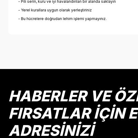
- Pili serin, kuru ve iyi havalandırılan bir alanda saklayın
- Yerel kurallara uygun olarak yerleştiriniz
- Bu hücrelere doğrudan lehim işlemi yapmayınız.
Bu ürünün fiyat bilgisi, resim, ürün açıklamalarında ve diğer k
Görüş ve önerileriniz için teşekkür ederiz.
Ürün resmi kalitesiz, bozuk veya görüntülenemiyor.
Ürün açıklamasında eksik bilgiler bulunuyor.
Ürün bilgilerinde hatalar bulunuyor.
HABERLER VE ÖZ
Ürün fiyatı diğer sitelerden daha pahalı.
Bu ürüne benzer farklı alternatifler olmalı.
FIRSATLAR İÇİN 
ADRESİNİZİ