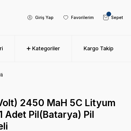
Giriş Yap
Favorilerim
Sepet
ri
➕ Kategoriler
Kargo Takip
li
Volt) 2450 MaH 5C Lityum
 1 Adet Pil(Batarya) Pil
li