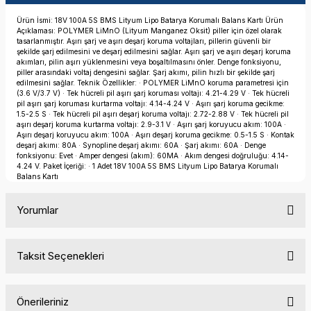
Ürün İsmi: 18V 100A 5S BMS Lityum Lipo Batarya Korumalı Balans Kartı Ürün
Açıklaması: POLYMER LiMnO (Lityum Manganez Oksit) piller için özel olarak
tasarlanmıştır. Aşırı şarj ve aşırı deşarj koruma voltajları, pillerin güvenli bir
şekilde şarj edilmesini ve deşarj edilmesini sağlar. Aşırı şarj ve aşırı deşarj koruma
akımları, pilin aşırı yüklenmesini veya boşaltılmasını önler. Denge fonksiyonu,
piller arasındaki voltaj dengesini sağlar. Şarj akımı, pilin hızlı bir şekilde şarj
edilmesini sağlar. Teknik Özellikler: · POLYMER LiMnO koruma parametresi için
(3.6 V/3.7 V) · Tek hücreli pil aşırı şarj koruması voltajı: 4.21-4.29 V · Tek hücreli
pil aşırı şarj koruması kurtarma voltajı: 4.14-4.24 V · Aşırı şarj koruma gecikme:
1.5-2.5 S · Tek hücreli pil aşırı deşarj koruma voltajı: 2.72-2.88 V · Tek hücreli pil
aşırı deşarj koruma kurtarma voltajı: 2.9-3.1 V · Aşırı şarj koruyucu akım: 100A ·
Aşırı deşarj koruyucu akım: 100A · Aşırı deşarj koruma gecikme: 0.5-1.5 S · Kontak
deşarj akımı: 80A · Synopline deşarj akımı: 60A · Şarj akımı: 60A · Denge
fonksiyonu: Evet · Amper dengesi (akım): 60MA · Akım dengesi doğruluğu: 4.14-
4.24 V. Paket İçeriği: · 1 Adet 18V 100A 5S BMS Lityum Lipo Batarya Korumalı
Balans Kartı
Yorumlar
Taksit Seçenekleri
Bu ürüne ilk yorumu siz yapın!
Önerileriniz
Yorum Yaz