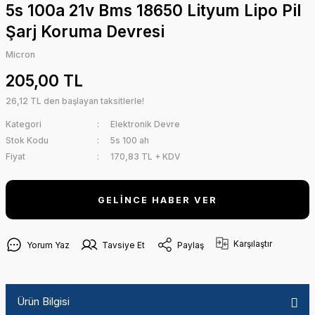
5s 100a 21v Bms 18650 Lityum Lipo Pil
Şarj Koruma Devresi
Micron
205,00 TL
26,12 TL den başlayan taksitlerle!
Kategori
Elektronik Devre
Stok Kodu
5s 100 ah
Fiyat
170,83 TL + KDV
GELİNCE HABER VER
Karşılaştır
Yorum Yaz
Tavsiye Et
Paylaş
Ürün Bilgisi