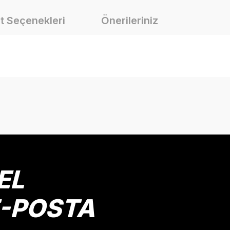
t Seçenekleri
Önerileriniz
onularda yetersiz gördüğünüz noktaları öneri formunu kullanarak tarafımız
Bu ürüne ilk yorumu siz yapın!
Yorum Yaz
EL
E-POSTA