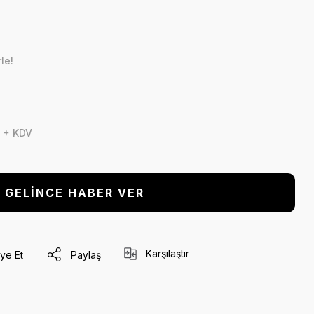
le!
 + KDV
GELİNCE HABER VER
Karşılaştır
ye Et
Paylaş