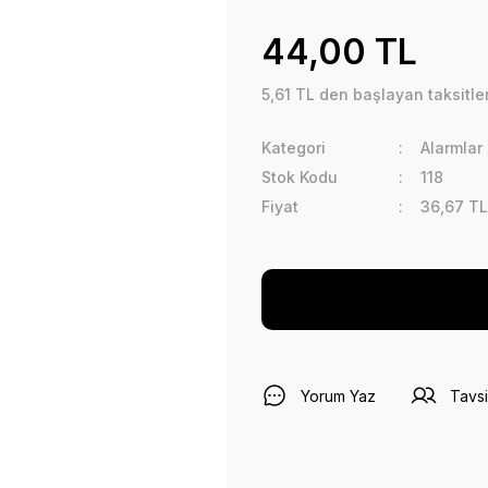
44,00 TL
5,61 TL den başlayan taksitler
Kategori
Alarmlar
Stok Kodu
118
Fiyat
36,67 TL
Yorum Yaz
Tavsi