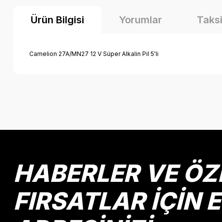
Ürün Bilgisi
Yorumlar
Taksi
Camelion 27A/MN27 12 V Süper Alkalin Pil 5'li
Bu ürünün fiyat bilgisi, resim, ürün açıklamalarında ve diğer k
Görüş ve önerileriniz için teşekkür ederiz.
Ürün resmi kalitesiz, bozuk veya görüntülenemiyor.
Ürün açıklamasında eksik bilgiler bulunuyor.
Ürün bilgilerinde hatalar bulunuyor.
HABERLER VE ÖZ
Ürün fiyatı diğer sitelerden daha pahalı.
Bu ürüne benzer farklı alternatifler olmalı.
FIRSATLAR İÇİN 