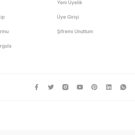
Yeni Üyelik
ip
Üye Girişi
ormu
Şifremi Unuttum
orgula