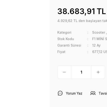
38.683,91 TL
4.929,62 TL den başlayan taks
Kategori
Scooter
Stok Kodu
F1 MİNİ
Garanti Süresi
12 Ay
Fiyat
677,12 U
Yorum Yaz
Tavsi