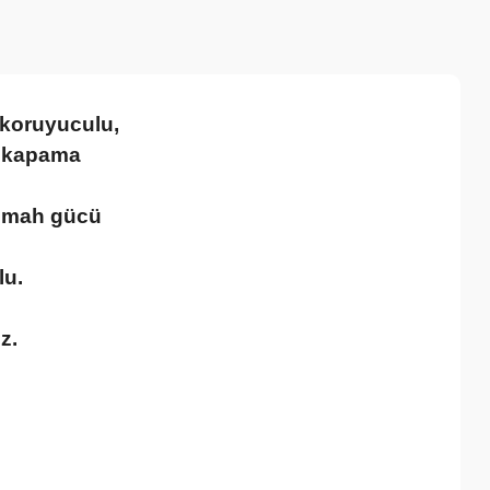
 koruyuculu,
p kapama
00 mah gücü
hlu.
z.