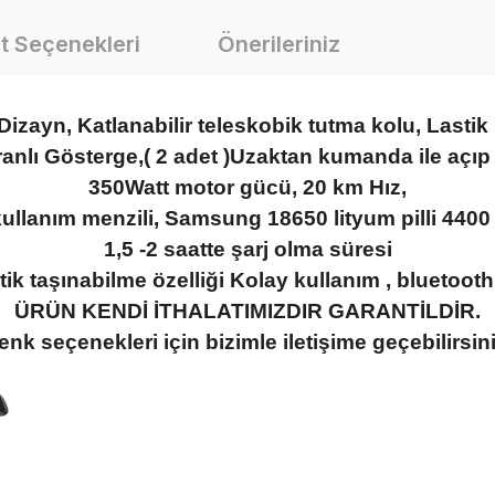
t Seçenekleri
Önerileriniz
izayn, Katlanabilir teleskobik tutma kolu, Lastik
anlı Gösterge,( 2 adet )Uzaktan kumanda ile açı
350Watt motor gücü, 20 km Hız,
ullanım menzili, Samsung 18650 lityum pilli 44
1,5 -2 saatte şarj olma süresi
tik taşınabilme özelliği Kolay kullanım , bluetoot
ÜRÜN KENDİ İTHALATIMIZDIR GARANTİLDİR.
enk seçenekleri için bizimle iletişime geçebilirsini