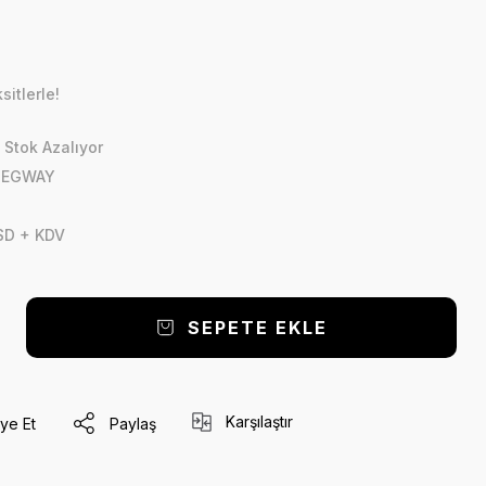
itlerle!
,
Stok Azalıyor
 SEGWAY
SD + KDV
SEPETE EKLE
Karşılaştır
ye Et
Paylaş