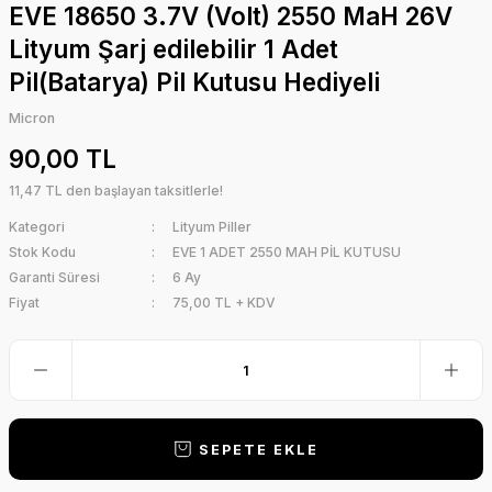
EVE 18650 3.7V (Volt) 2550 MaH 26V
Lityum Şarj edilebilir 1 Adet
Pil(Batarya) Pil Kutusu Hediyeli
Micron
90,00 TL
11,47 TL den başlayan taksitlerle!
Kategori
Lityum Piller
Stok Kodu
EVE 1 ADET 2550 MAH PİL KUTUSU
Garanti Süresi
6 Ay
Fiyat
75,00 TL + KDV
SEPETE EKLE