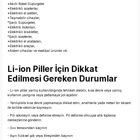
*Akıllı Robot Süpürgeler
*Elektrikli scooterlar,
*Elektrikli el aletleri,
*Taşınabilir cihazlar,
*Şarjlı Süpürgeler,
*Elektrik motorları,
*Elektrikli bisikletler,
*Şarjlı scooterler,
*Elektrikli el arabaları,
*Elektrikli araçlar,
*Askeri cihazlar ve medikal ürünler vb.
Li-ion Piller İçin Dikkat
Edilmesi Gereken Durumlar
- Li-ion piller yanlış kullanıldığında tehlikeli olabilir, kısa devre veya yanlış
kullanım yangına veya patlamaya yol açabilir
- Yanlışlıkla kısa devre yapmamaya dikkat edin, anahtarla yada metail bir aksam
ile birlikte cebinize koymayın.
- Pili sökmeyin veya deforme etmeyin. Pil deforme olmuşsa atık toplama
merkezlerine gönderin.
- Sıvı temasından kaçının
- Aşırı fiziksel şok veya titreşimden kaçının