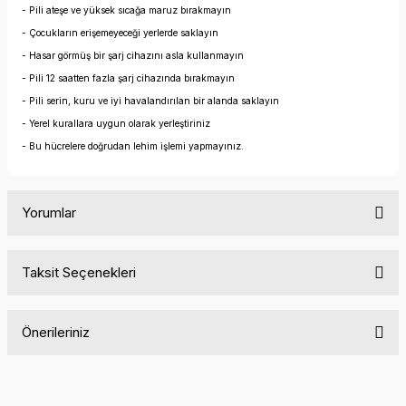
- Pili ateşe ve yüksek sıcağa maruz bırakmayın
- Çocukların erişemeyeceği yerlerde saklayın
- Hasar görmüş bir şarj cihazını asla kullanmayın
- Pili 12 saatten fazla şarj cihazında bırakmayın
- Pili serin, kuru ve iyi havalandırılan bir alanda saklayın
- Yerel kurallara uygun olarak yerleştiriniz
- Bu hücrelere doğrudan lehim işlemi yapmayınız.
Yorumlar
Taksit Seçenekleri
Bu ürüne ilk yorumu siz yapın!
Önerileriniz
Yorum Yaz
Bu ürünün fiyat bilgisi, resim, ürün açıklamalarında ve diğer
konularda yetersiz gördüğünüz noktaları öneri formunu