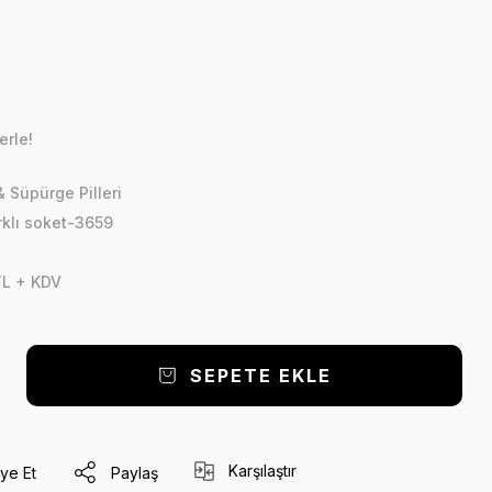
erle!
 Süpürge Pilleri
arklı soket-3659
TL + KDV
SEPETE EKLE
Karşılaştır
ye Et
Paylaş