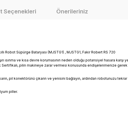
t Seçenekleri
Önerileriniz
kıllı Robot Süpürge Bataryası (MJSTG1) , MJSTG1, Fakir Robert RS 720
arj, aşırı ısınma ve kısa devre korumasının neden olduğu potansiyel hasara karşı 
ik Sertifikalı, pilin makineye zarar vermesi konusunda endişelenmenize gerek
karın, pil konektörünü çıkarın ve yenisini bağlayın, ardından robotunuzu tekrar 
yum piller.