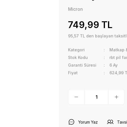
Micron
749,99 TL
95,57 TL den başlayan taksitl
Kategori
Matkap &
Stok Kodu
rbt pil f
Garanti Süresi
6 Ay
Fiyat
624,99 
Yorum Yaz
Tavsi