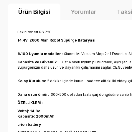
Ürün Bilgisi
Yorumlar
Taksi
Fakir Robert RS 720
14.4V 2600 Mah Robot Süpürge Bataryası
%100 Uyumlu modeller
: Xiaomi Mi Vacuum Mop 2in1 Essential A
Kapasite ve Güvenlik
: . Üst A sınıfı lityum pil hücreleri, aşırı ş
Süpürgenizin daha uzun ve dayanıklı çalışmasını sağlar. CE,Güvenl
Kolay Kurulum:
2 dakika içinde kurun - sadece alttaki iki vidayı çı
Daha uzun ömür
: 300-500 defadan fazla şarj döngüsüne sahip lit
ÖZELLİKLERİ :
Voltaj: 14.8v
Kapasite: 2600mAh
L-ion battery