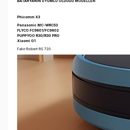
BATARYANIN UYUMLU OLDUĞU MODELLER:
Phicomm X3
Panasonic MC-WRC53
FLYCO FC9601/FC9602
PUPPYOO R30/R30 PRO
Xiaomi G1
Fakir Robert RS 720