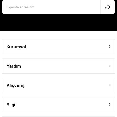
Ürün fiyatı diğer sitelerden daha pahalı.
Bu ürüne benzer farklı alternatifler olmalı.
Gönder
Kurumsal
Yardım
Alışveriş
Bilgi