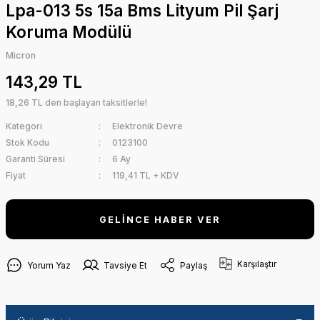
Lpa-013 5s 15a Bms Lityum Pil Şarj
Koruma Modülü
Micron
143,29 TL
18,26 TL den başlayan taksitlerle!
Kategori
Elektronik Devre
Stok Kodu
0123100
Garanti Süresi
6 Ay
Fiyat
119,41 TL + KDV
GELİNCE HABER VER
Karşılaştır
Yorum Yaz
Tavsiye Et
Paylaş