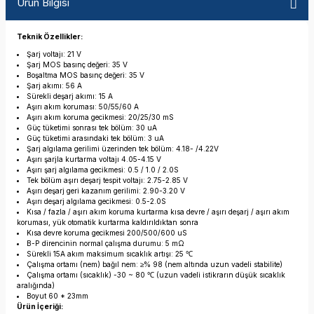
Ürün Bilgisi
Teknik Özellikler:
Şarj voltajı: 21 V
Şarj MOS basınç değeri: 35 V
Boşaltma MOS basınç değeri: 35 V
Şarj akımı: 56 A
Sürekli deşarj akımı: 15 A
Aşırı akım koruması: 50/55/60 A
Aşırı akım koruma gecikmesi: 20/25/30 mS
Güç tüketimi sonrası tek bölüm: 30 uA
Güç tüketimi arasındaki tek bölüm: 3 uA
Şarj algılama gerilimi üzerinden tek bölüm: 4.18- /4.22V
Aşırı şarjla kurtarma voltajı 4.05-4.15 V
Aşırı şarj algılama gecikmesi: 0.5 / 1.0 / 2.0S
Tek bölüm aşırı deşarj tespit voltajı: 2.75-2.85 V
Aşırı deşarj geri kazanım gerilimi: 2.90-3.20 V
Aşırı deşarj algılama gecikmesi: 0.5-2.0S
Kısa / fazla / aşırı akım koruma kurtarma kısa devre / aşırı deşarj / aşırı akım
koruması, yük otomatik kurtarma kaldırıldıktan sonra
Kısa devre koruma gecikmesi 200/500/600 uS
B-P direncinin normal çalışma durumu: 5 mΩ
Sürekli 15A akım maksimum sıcaklık artışı: 25 ℃
Çalışma ortamı (nem) bağıl nem: ≥% 98 (nem altında uzun vadeli stabilite)
Çalışma ortamı (sıcaklık) -30 ~ 80 ℃ (uzun vadeli istikrarın düşük sıcaklık
aralığında)
Boyut 60 * 23mm
Ürün İçeriği: