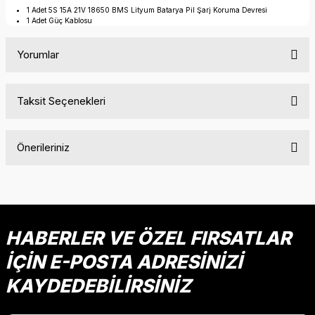
1 Adet 5S 15A 21V 18650 BMS Lityum Batarya Pil Şarj Koruma Devresi
1 Adet Güç Kablosu
Yorumlar
Taksit Seçenekleri
Bu ürüne ilk yorumu siz yapın!
Önerileriniz
Yorum Yaz
Bu ürünün fiyat bilgisi, resim, ürün açıklamalarında ve diğer
konularda yetersiz gördüğünüz noktaları öneri formunu
kullanarak tarafımıza iletebilirsiniz.
Görüş ve önerileriniz için teşekkür ederiz.
HABERLER VE ÖZEL FIRSATLAR
İÇİN E-POSTA ADRESİNİZİ
Ürün resmi kalitesiz, bozuk veya görüntülenemiyor.
Ürün açıklamasında eksik bilgiler bulunuyor.
KAYDEDEBİLİRSİNİZ
Ürün bilgilerinde hatalar bulunuyor.