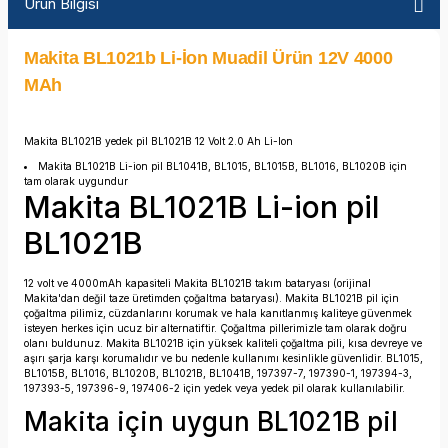
Ürün Bilgisi
Makita BL1021b Li-İon Muadil Ürün 12V 4000
MAh
Makita BL1021B yedek pil BL1021B 12 Volt 2.0 Ah Li-Ion
Makita BL1021B Li-ion pil BL1041B, BL1015, BL1015B, BL1016, BL1020B için
tam olarak uygundur
Makita BL1021B Li-ion pil
BL1021B
12 volt ve 4000mAh kapasiteli Makita BL1021B takım bataryası (orijinal
Makita'dan değil taze üretimden çoğaltma bataryası). Makita BL1021B pil için
çoğaltma pilimiz, cüzdanlarını korumak ve hala kanıtlanmış kaliteye güvenmek
isteyen herkes için ucuz bir alternatiftir. Çoğaltma pillerimizle tam olarak doğru
olanı buldunuz. Makita BL1021B için yüksek kaliteli çoğaltma pili, kısa devreye ve
aşırı şarja karşı korumalıdır ve bu nedenle kullanımı kesinlikle güvenlidir. BL1015,
BL1015B, BL1016, BL1020B, BL1021B, BL1041B, 197397-7, 197390-1, 197394-3,
197393-5, 197396-9, 197406-2 için yedek veya yedek pil olarak kullanılabilir.
Makita için uygun BL1021B pil