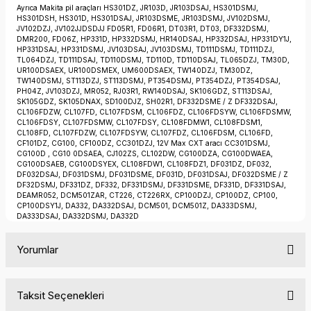
Ayrıca Makita pil araçları HS301DZ, JR103D, JR103DSAJ, HS301DSMJ,
HS301DSH, HS301D, HS301DSAJ, JR103DSME, JR103DSMJ, JV102DSMJ,
JV102DZJ, JV102JJDSDJJ FD05R1, FD06R1, DT03R1, DT03, DF332DSMJ,
DMR200, FD06Z, HP331D, HP332DSMJ, HR140DSAJ, HP332DSAJ, HP331DY1J,
HP331DSAJ, HP331DSMJ, JV103DSAJ, JV103DSMJ, TD111DSMJ, TD111DZJ,
TL064DZJ, TD111DSAJ, TD110DSMJ, TD110D, TD110DSAJ, TL065DZJ, TM30D,
UR100DSAEX, UR100DSMEX, UM600DSAEX, TW140DZJ, TM30DZ,
TW140DSMJ, ST113DZJ, ST113DSMJ, PT354DSMJ, PT354DZJ, PT354DSAJ,
PH04Z, JV103DZJ, MR052, RJ03R1, RW140DSAJ, SK106GDZ, ST113DSAJ,
SK105GDZ, SK105DNAX, SD100DJZ, SH02R1, DF332DSME / Z DF332DSAJ,
CL106FDZW, CL107FD, CL107FDSM, CL106FDZ, CL106FDSYW, CL106FDSMW,
CL106FDSY, CL107FDSMW, CL107FDSY, CL108FDMW1, CL108FDSM1,
CL108FD, CL107FDZW, CL107FDSYW, CL107FDZ, CL106FDSM, CL106FD,
CF101DZ, CG100, CF100DZ, CC301DZJ, 12V Max CXT aracı CC301DSMJ,
CG100D , CG10 0DSAEA, CJ102ZS, CL102DW, CG100DZA, CG100DWAEA,
CG100DSAEB, CG100DSYEX, CL108FDW1, CL108FDZ1, DF031DZ, DF032,
DF032DSAJ, DF031DSMJ, DF031DSME, DF031D, DF031DSAJ, DF032DSME / Z
DF32DSMJ, DF331DZ, DF332, DF331DSMJ, DF331DSME, DF331D, DF331DSAJ,
DEAMR052, DCM501ZAR, CT226, CT226RX, CP100DZJ, CP100DZ, CP100,
CP100DSY1J, DA332, DA332DSAJ, DCM501, DCM501Z, DA333DSMJ,
DA333DSAJ, DA332DSMJ, DA332D
Yorumlar
Taksit Seçenekleri
Bu ürüne ilk yorumu siz yapın!