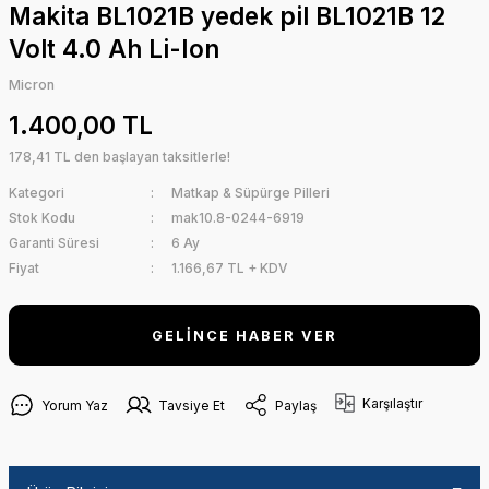
Makita BL1021B yedek pil BL1021B 12
Volt 4.0 Ah Li-Ion
Micron
1.400,00 TL
178,41 TL den başlayan taksitlerle!
Kategori
Matkap & Süpürge Pilleri
Stok Kodu
mak10.8-0244-6919
Garanti Süresi
6 Ay
Fiyat
1.166,67 TL + KDV
GELİNCE HABER VER
Karşılaştır
Yorum Yaz
Tavsiye Et
Paylaş