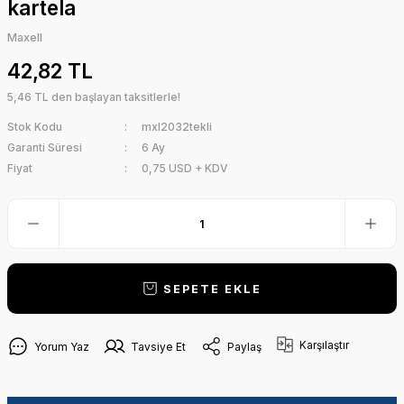
kartela
Maxell
42,82 TL
5,46 TL den başlayan taksitlerle!
Stok Kodu
mxl2032tekli
Garanti Süresi
6 Ay
Fiyat
0,75 USD + KDV
SEPETE EKLE
Karşılaştır
Yorum Yaz
Tavsiye Et
Paylaş