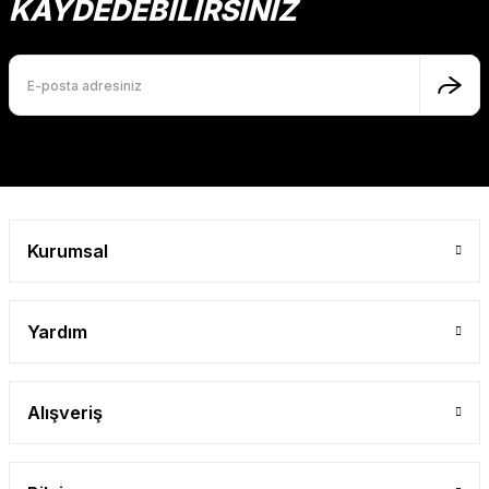
KAYDEDEBİLİRSİNİZ
Ürün bilgilerinde hatalar bulunuyor.
Ürün fiyatı diğer sitelerden daha pahalı.
Bu ürüne benzer farklı alternatifler olmalı.
Gönder
Kurumsal
Yardım
Alışveriş