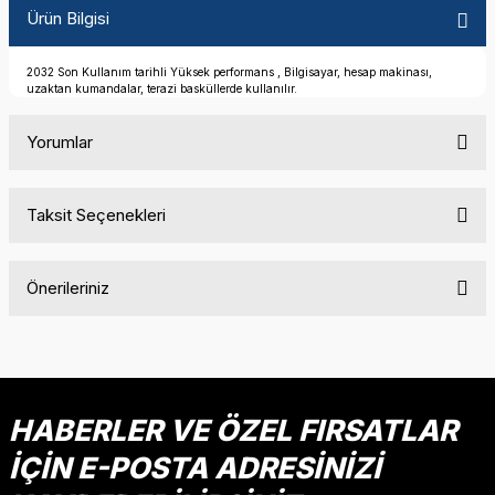
Ürün Bilgisi
2032 Son Kullanım tarihli Yüksek performans , Bilgisayar, hesap makinası,
uzaktan kumandalar, terazi basküllerde kullanılır.
Yorumlar
Taksit Seçenekleri
Bu ürüne ilk yorumu siz yapın!
Önerileriniz
Yorum Yaz
Bu ürünün fiyat bilgisi, resim, ürün açıklamalarında ve diğer
konularda yetersiz gördüğünüz noktaları öneri formunu
kullanarak tarafımıza iletebilirsiniz.
Görüş ve önerileriniz için teşekkür ederiz.
HABERLER VE ÖZEL FIRSATLAR
İÇİN E-POSTA ADRESİNİZİ
Ürün resmi kalitesiz, bozuk veya görüntülenemiyor.
Ürün açıklamasında eksik bilgiler bulunuyor.