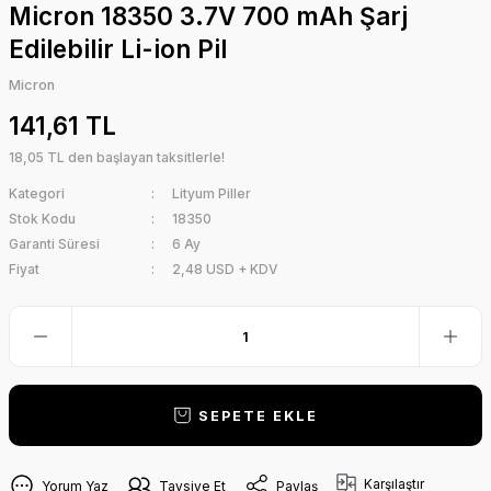
Micron 18350 3.7V 700 mAh Şarj
Edilebilir Li-ion Pil
Micron
141,61 TL
18,05 TL den başlayan taksitlerle!
Kategori
Lityum Piller
Stok Kodu
18350
Garanti Süresi
6 Ay
Fiyat
2,48 USD + KDV
SEPETE EKLE
Karşılaştır
Yorum Yaz
Tavsiye Et
Paylaş