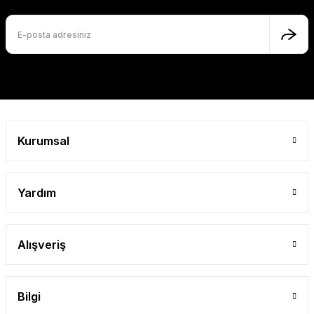
Ürün fiyatı diğer sitelerden daha pahalı.
Bu ürüne benzer farklı alternatifler olmalı.
Gönder
Kurumsal
Yardım
Alışveriş
Bilgi