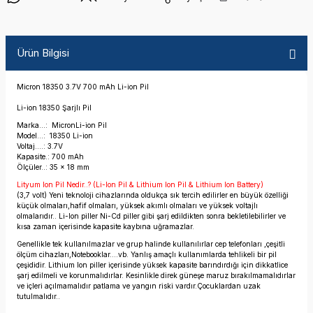
Ürün Bilgisi
Micron 18350 3.7V 700 mAh Li-ion Pil
Li-ion 18350 Şarjlı Pil
Marka...: MicronLi-ion Pil
Model...: 18350 Li-ion
Voltaj....: 3.7V
Kapasite.: 700 mAh
Ölçüler..: 35 x 18 mm
Lityum Ion Pil Nedir..? (Li-Ion Pil & Lithium Ion Pil & Lithium Ion Battery)
(3,7 volt) Yeni teknoloji cihazlarında oldukça sık tercih edilirler en büyük özelliği
küçük olmaları,hafif olmaları, yüksek akımlı olmaları ve yüksek voltajlı
olmalarıdır.. Li-Ion piller Ni-Cd piller gibi şarj edildikten sonra bekletilebilirler ve
kısa zaman içerisinde kapasite kaybına uğramazlar.
Genellikle tek kullanılmazlar ve grup halinde kullanılırlar cep telefonları ,çeşitli
ölçüm cihazları,Notebooklar.…vb. Yanlış amaçlı kullanımlarda tehlikeli bir pil
çeşididir. Lithium Ion piller içerisinde yüksek kapasite barındırdığı için dikkatlice
şarj edilmeli ve korunmalıdırlar. Kesinlikle direk güneşe maruz bırakılmamalıdırlar
ve içleri açılmamalıdır patlama ve yangın riski vardır.Çocuklardan uzak
tutulmalıdır..