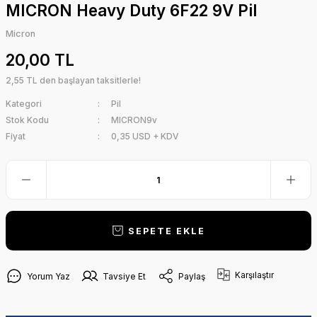
MICRON Heavy Duty 6F22 9V Pil
Micron
20,00 TL
2,55 TL den başlayan taksitlerle!
Kategori
Pil
Stok Kodu
MICRON9v
Fiyat
0,35 USD + KDV
SEPETE EKLE
Karşılaştır
Yorum Yaz
Tavsiye Et
Paylaş