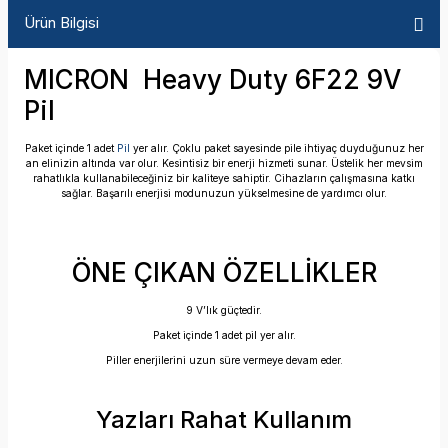
Ürün Bilgisi
MICRON Heavy Duty 6F22 9V
Pil
Paket içinde 1 adet
Pil
yer alır. Çoklu paket sayesinde pile ihtiyaç duyduğunuz her
an elinizin altında var olur. Kesintisiz bir enerji hizmeti sunar. Üstelik her mevsim
rahatlıkla kullanabileceğiniz bir kaliteye sahiptir. Cihazların çalışmasına katkı
sağlar. Başarılı enerjisi modunuzun yükselmesine de yardımcı olur.
ÖNE ÇIKAN ÖZELLİKLER
9 V’lık güçtedir.
Paket içinde 1 adet pil yer alır.
Piller enerjilerini uzun süre vermeye devam eder.
Yazları Rahat Kullanım