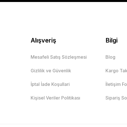
Alışveriş
Bilgi
Mesafeli Satış Sözleşmesi
Blog
Gizlilik ve Güvenlik
Kargo Tak
İptal İade Koşullari
İletişim F
Kişisel Veriler Politikası
Sipariş S