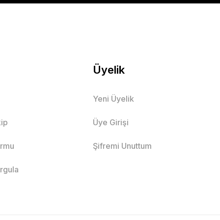
Üyelik
Yeni Üyelik
ip
Üye Girişi
ormu
Şifremi Unuttum
orgula