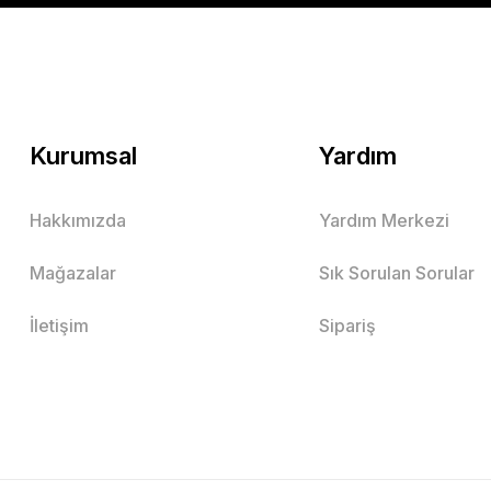
Kurumsal
Yardım
Hakkımızda
Yardım Merkezi
Mağazalar
Sık Sorulan Sorular
İletişim
Sipariş