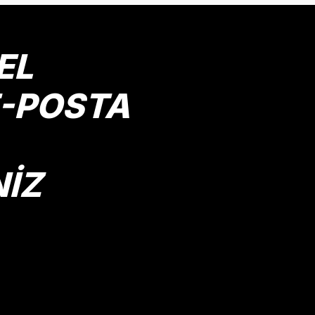
Yorum Yaz
EL
E-POSTA
NİZ
Gönder