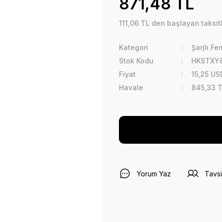
871,48 TL
111,06 TL den başlayan taksitl
Kategori
Şarjlı Fe
Stok Kodu
HKSTXY8
Fiyat
15,25 US
Havale
845,33 T
Yorum Yaz
Tavsi