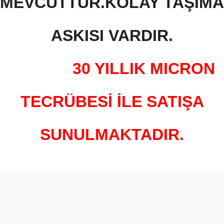
MEVCUTTUR.KOLAY TAŞIMA
ASKISI VARDIR.
30 YILLIK MICRON
TECRÜBESİ İLE SATIŞA
SUNULMAKTADIR.
onularda yetersiz gördüğünüz noktaları öneri formunu kullanarak tarafımız
Bu ürüne ilk yorumu siz yapın!