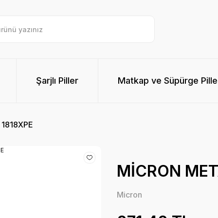
Şarjlı Piller
Matkap ve Süpürge Pille
 1818XPE
MİCRON META
Micron