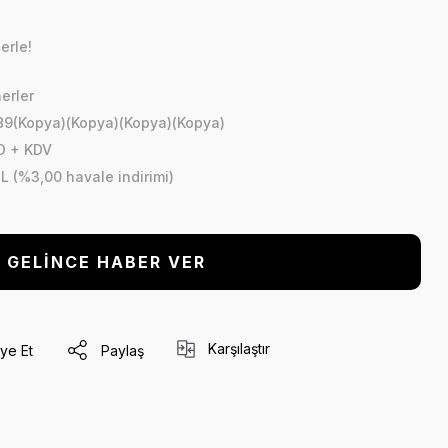
erle!
nerler
9(Kopya)(Kopya)(Kopya)(Kopya)
D + KDV
L (%3,00 havale indirimi)
GELİNCE HABER VER
Karşılaştır
ye Et
Paylaş