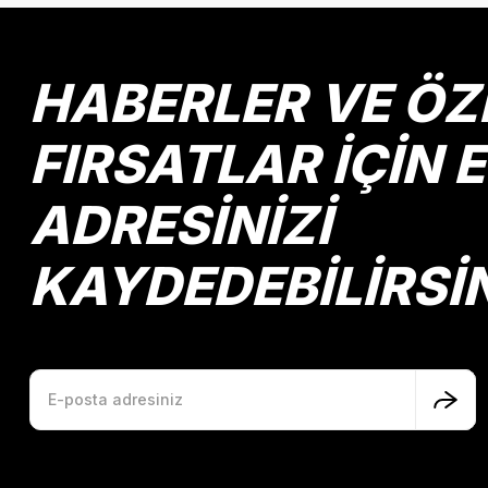
Ürün resmi kalitesiz, bozuk veya görüntülenemiyor.
Ürün açıklamasında eksik bilgiler bulunuyor.
Ürün bilgilerinde hatalar bulunuyor.
HABERLER VE ÖZ
Ürün fiyatı diğer sitelerden daha pahalı.
Bu ürüne benzer farklı alternatifler olmalı.
FIRSATLAR İÇİN 
ADRESİNİZİ
KAYDEDEBİLİRSİ