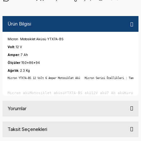
Ürün Bilgisi
Micron Motosiklet Aküsü YTX7A-BS
Volt:
12 V
Amper:
7 Ah
Ölçüler
:150*86*94
Ağırlık:
2.3 Kg
Micron YTX7A-BS 12 Volt 6 Amper Motosiklet Akü   Micron Serisi Özellikleri : Tam kap
Micron aküMotosiklet aküsüYTX7A-BS akü12V akü7 Ah aküKuru ba
Yorumlar
Taksit Seçenekleri
Bu ürüne ilk yorumu siz yapın!