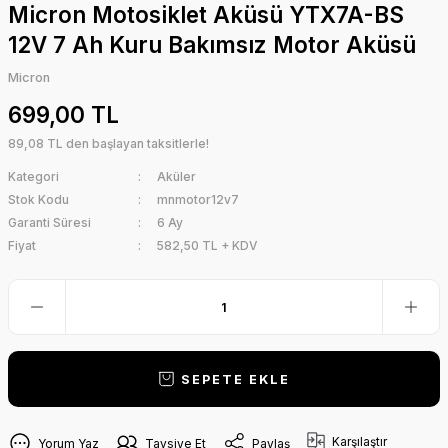
Micron Motosiklet Aküsü YTX7A-BS
12V 7 Ah Kuru Bakımsız Motor Aküsü
Micron
699,00 TL
89,08 TL den başlayan taksitlerle!
Kategori
Aküler
Stok Kodu
mnmotor12v7
Garanti Süresi
6 Ay
Fiyat
582,50 TL + KDV
SEPETE EKLE
Karşılaştır
Yorum Yaz
Tavsiye Et
Paylaş