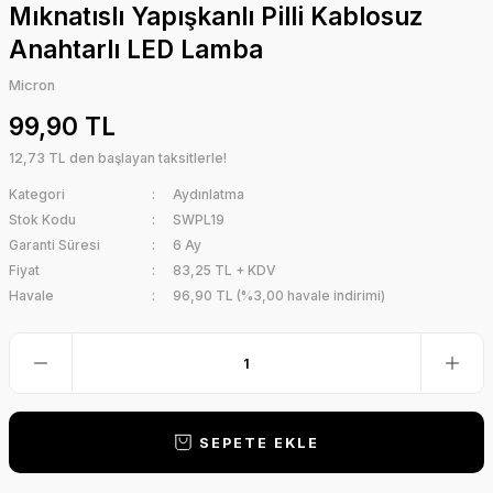
Mıknatıslı Yapışkanlı Pilli Kablosuz
Anahtarlı LED Lamba
Micron
99,90 TL
12,73 TL den başlayan taksitlerle!
Kategori
Aydınlatma
Stok Kodu
SWPL19
Garanti Süresi
6 Ay
Fiyat
83,25 TL + KDV
Havale
96,90 TL (%3,00 havale indirimi)
SEPETE EKLE