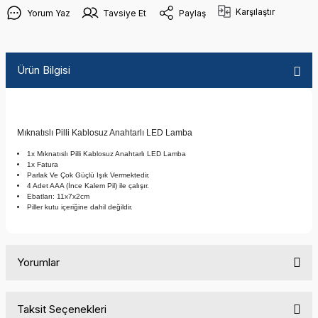
Karşılaştır
Yorum Yaz
Tavsiye Et
Paylaş
Ürün Bilgisi
Mıknatıslı Pilli Kablosuz Anahtarlı LED Lamba
1x Mıknatıslı Pilli Kablosuz Anahtarlı LED Lamba
1x Fatura
Parlak Ve Çok Güçlü Işık Vermektedir.
4 Adet AAA (İnce Kalem Pil) ile çalışır.
Ebatları: 11x7x2cm
Piller kutu içeriğine dahil değildir.
Yorumlar
Taksit Seçenekleri