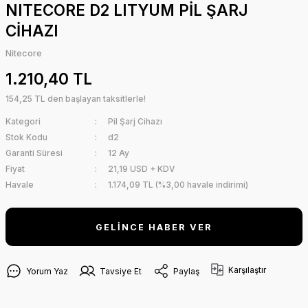
NITECORE D2 LITYUM PİL ŞARJ
CİHAZI
Nitecore
1.210,40 TL
154,25 TL den başlayan taksitlerle!
Kategori
Pil Şarj Cihazı
Stok Kodu
d2
Garanti Süresi
12 Ay
Fiyat
21,19 USD + KDV
Havale
1.174,09 TL (%3,00 havale indirimi)
GELİNCE HABER VER
Karşılaştır
Yorum Yaz
Tavsiye Et
Paylaş