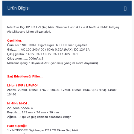
Ürün Bilgisi
NiteCore Digi D2 LCD Pil Şarj Aleti ,Nitecore Li-ion & LiFe & Ni-Cd & Ni-Mh Pil Şarj
Aleti,Nitecore Li-ion pil şarj aleti,
Özellikler:
Ürün adı.: NITECORE Digicharger D2 LCD Ekran Şarj Aleti
Giriş.......: AC 100-240V 50 / 60Hz 0.25A (MAX), DC 12V 1A
Çıkış gerilimi..: 4.2V ±% 1 / 3.7V ±% 1 / 1.48V ±% 1
Çıkış akımı.....: 500mA x 2
Malzeme içeriği.: Dayanıklı ABS yapılmış (yangın/ aleve dayanıklı)
Şarj Edebileceği Piller..:
Li-ion / IMR / LiFePO4 :
26650, 22650, 18650, 17670, 18490, 17500, 18350, 16340 (RCR123), 14500,
10440
Ni -MH / Ni-Cd :
AA, AAA, AAAA, C
Boyutlar..: 143 mm × 74 mm × 36 mm
Ağırlık.....: (pil ve güç kablosu olmadan) 168gr
Paket içeriği:
1 x NITECORE Digicharger D2 LCD Ekran Şarj Aleti