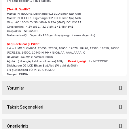
(Pil dahil değildir) 1 x güç kablosu
[[Teknik Özellik]]
Marka: NITECORE Digicharger D2 LCD Ekran Şarj Aleti
Model: NITECORE Digicharger D2 LCD Ekran Şarj Aleti
Giriş: AC 100-240V 50 / 60Hz 0.25A (MAX), DC 12V 1A
Çıkış gerilimi: 4.2V ±% 1 / 3.7V ±% 1 / 1.48V ±%1
Çıkış akımı: 500mA x 2
Malzeme içeriği: Dayanıklı ABS yapılmış (yangın / aleve dayanıklı)
Şarj Edebileceği Piller:
Li-ion / IMR / LiFePO4: 26650, 22650, 18650, 17670, 18490, 17500, 18350, 16340
(RCR123), 14500, 10440 Ni-MH / Ni-Cd: AA, AAA, AAAA, C
Boyutlar: 143mm x 74mm x 36mm
Ağırlık: (pil ve güç kablosu olmadan) 168gr
Paket içeriği:
1 x NITECORE
Digicharger D2 LCD Ekran Şarj Aleti (Pil dahil değildir)
1 x güç kablosu TÜRKİYE UYUMLU
Menşei: CHINA
Yorumlar
Taksit Seçenekleri
Bu ürüne ilk yorumu siz yapın!
Önerileriniz