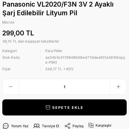
Panasonic VL2020/F3N 3V 2 Ayaklı
Şarj Edilebilir Lityum Pil
Micron
299,00 TL
38,10 TL den başlayan taksitlerle!
Kategori
Para Piller
Stok Kodu
ae24b1e3179848b98ed77ddea601a483(Kopy
a-P8K)
Fiyat
249,17 TL + KDV
SEPETE EKLE
Karşılaştır
Yorum Yaz
Tavsiye Et
Paylaş