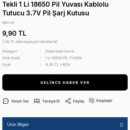
Tekli 1 Li 18650 Pil Yuvası Kablolu
Tutucu 3.7V Pil Şarj Kutusu
Micron
9,90 TL
1,26 TL den başlayan taksitlerle!
Kategori
Elektronik Devre
Stok Kodu
1 LI 18650 PIL YUVASı
Fiyat
8,25 TL + KDV
GELİNCE HABER VER
Karşılaştır
Yorum Yaz
Tavsiye Et
Paylaş
Ürün Bilgisi