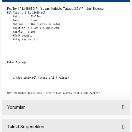
Pst Tekli 1 Li 18650 Pil Yuvası Kablolu Tutucu 3.7V Pil Şarj Kutusu
Pil Tipi  : 1 li 18650 pil

    Kablo     : 13-15cm

    Renk      : Siyah

    Malzeme   : Abs Plastik ve Metal

    Boyutlar  : 7.5cm x 2.1cm x 2cm

    Ağırlık   : 10g

    Küçük boyutlu

    Kolay taşınabilir

Paket İçeriği:

    1 Adet 18650 Pil Yuvası 1 li ( Pilsiz)

Not: Resimler temsilidir. Yuva pilsiz olarak teslim edilecektir.
Yorumlar
Taksit Seçenekleri
Bu ürüne ilk yorumu siz yapın!