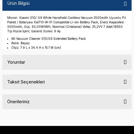
Ürün Bilgisi
Micron Xiaomi G10/ G9 White Handheld Cordless Vacuum 2500mAh Uyumlu Pil
Paketi / Bataryası XiaT10-W-01 Compatible Li-ion Battery Pack, Enerji Kapasitesi:
3000mAh, Güç: 63,00WhWh, Nominal (Ortalama) Voltaj: 25,2VV 7 Adet 18650
Tip Hücre İçerir, Garanti Süresi: 6 Ay
Mi Vacuum Cleaner G10/G9 Extended Battery Pack
Renk: Beyaz
Ölçü: 7.9 L x 34.4 H x 15.1 W (cm)
Yorumlar
Taksit Seçenekleri
Bu ürüne ilk yorumu siz yapın!
Önerileriniz
Yorum Yaz
Bu ürünün fiyat bilgisi, resim, ürün açıklamalarında ve diğer
konularda yetersiz gördüğünüz noktaları öneri formunu
kullanarak tarafımıza iletebilirsiniz.
Görüş ve önerileriniz için teşekkür ederiz.