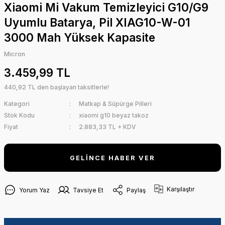
Xiaomi Mi Vakum Temizleyici G10/G9
Uyumlu Batarya, Pil XIAG10-W-01
3000 Mah Yüksek Kapasite
Micron
3.459,99 TL
440,92 TL den başlayan taksitlerle!
Kategori
Matkap & Süpürge Pilleri
Stok Kodu
xiaomi g10 beyaz takoz
Fiyat
2.883,33 TL + KDV
GELİNCE HABER VER
Karşılaştır
Yorum Yaz
Tavsiye Et
Paylaş