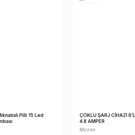
knatıslı Pilli 15 Led
ÇOKLU ŞARJ CİHAZI 6'
mbası
4.8 AMPER
Micron