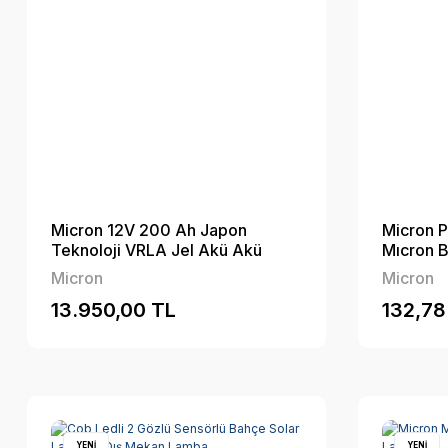
Micron 12V 200 Ah Japon
Micron P
Teknoloji VRLA Jel Akü Akü
Mıcron Bl
(Batarya, pil)
Micron
Micron
13.950,00 TL
132,78
YENİ
YENİ