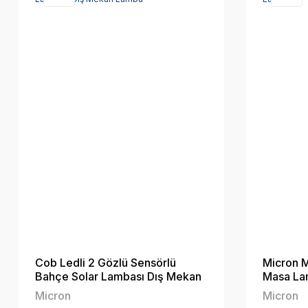
Cob Ledli 2 Gözlü Sensörlü
Micron Mı
Bahçe Solar Lambası Dış Mekan
Masa La
Lamba
Micron
Micron