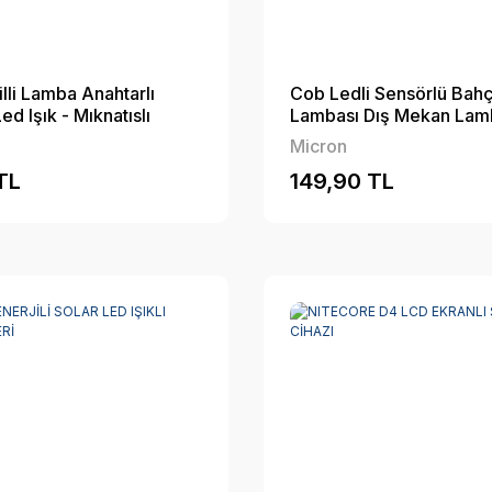
illi Lamba Anahtarlı
Cob Ledli Sensörlü Bahç
Led Işık - Mıknatıslı
Lambası Dış Mekan Lam
Micron
TL
149,90 TL